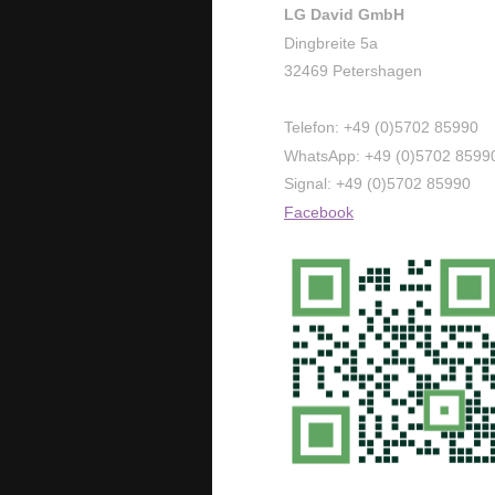
LG David GmbH
Dingbreite 5a
32469 Petershagen
Telefon: +49 (0)5702 85990
WhatsApp: +49
(0)5702 8599
Signal: +49
(0)5702 85990
Facebook