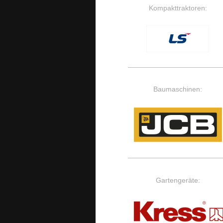
Kompakttraktoren:
Baumaschinen:
Gartengeräte: