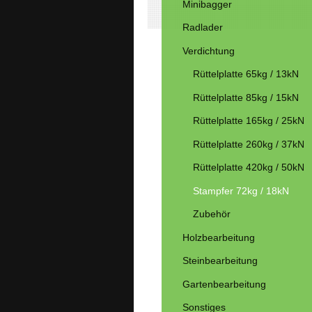
Minibagger
Radlader
Verdichtung
Rüttelplatte 65kg / 13kN
Rüttelplatte 85kg / 15kN
Rüttelplatte 165kg / 25kN
Rüttelplatte 260kg / 37kN
Rüttelplatte 420kg / 50kN
Stampfer 72kg / 18kN
Zubehör
Holzbearbeitung
Steinbearbeitung
Gartenbearbeitung
Sonstiges