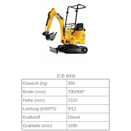
JCB 8008
Gewicht (kg)
950
Breite (mm)
700/900*
Höhe (mm)
2310
Leistung (kW/PS)
9/12
Kraftstoff
Diesel
Grabtiefe (mm)
1690