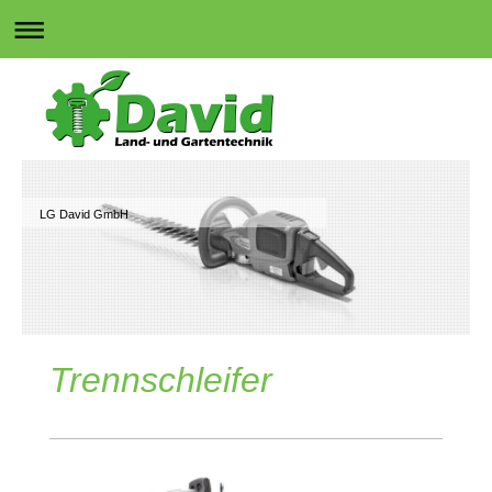
LG David GmbH
Trennschleifer